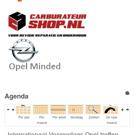
Agenda
Per jaar
Per
Per week
Vandaag
Zoeken
Ga naar
maand
maand
Internationaal Vooroorlogs Opel treffen