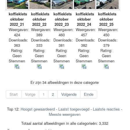
koffieklets
koffieklets
koffieklets
koffieklets
koffieklets
oktober
oktober
oktober
oktober
oktober
2022_21
2022_22
2022_23
2022_24
2022_25
Weergaven:
Weergaven:
Weergaven:
Weergaven:
Weergaven:
424
389
460
457
450
Downloads:
Downloads:
Downloads:
Downloads:
Downloads:
363
333
381
382
379
Rating:
Rating:
Rating:
Rating:
Rating:
Geen
Geen
Geen
Geen
Geen
Stemmen
Stemmen
Stemmen
Stemmen
Stemmen
Er zijn 34 afbeeldingen in deze categorie
Start
Vorige
1
2
Volgende
Einde
Top 12:
Hoogst gewaardeerd
-
Laatst toegevoegd
-
Laatste reacties
-
Meeste weergaven
Totaal aantal afbeeldingen in alle categorieën: 3,332