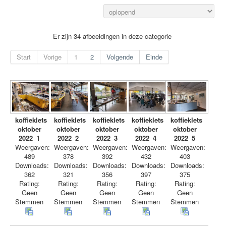
Er zijn 34 afbeeldingen in deze categorie
Start
Vorige
1
2
Volgende
Einde
koffieklets
koffieklets
koffieklets
koffieklets
koffieklets
oktober
oktober
oktober
oktober
oktober
2022_1
2022_2
2022_3
2022_4
2022_5
Weergaven:
Weergaven:
Weergaven:
Weergaven:
Weergaven:
489
378
392
432
403
Downloads:
Downloads:
Downloads:
Downloads:
Downloads:
362
321
356
397
375
Rating:
Rating:
Rating:
Rating:
Rating:
Geen
Geen
Geen
Geen
Geen
Stemmen
Stemmen
Stemmen
Stemmen
Stemmen